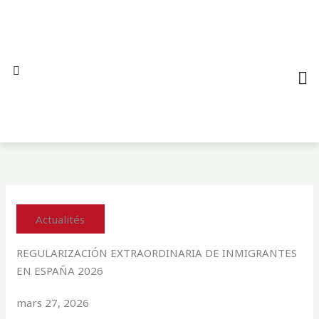
Aller
au
contenu
QUI S
NO
AL
Actualités
REGULARIZACIÓN EXTRAORDINARIA DE INMIGRANTES
EN ESPAÑA 2026
mars 27, 2026