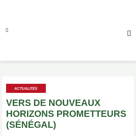
Aller
au
contenu
QUI S
NO
AL
ACTUALITÉS
VERS DE NOUVEAUX
HORIZONS PROMETTEURS
(SÉNÉGAL)