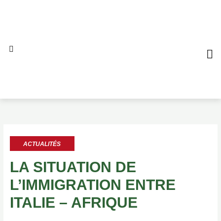
Aller
au
contenu
QUI S
NO
AL
ACTUALITÉS
LA SITUATION DE
L’IMMIGRATION ENTRE
ITALIE – AFRIQUE