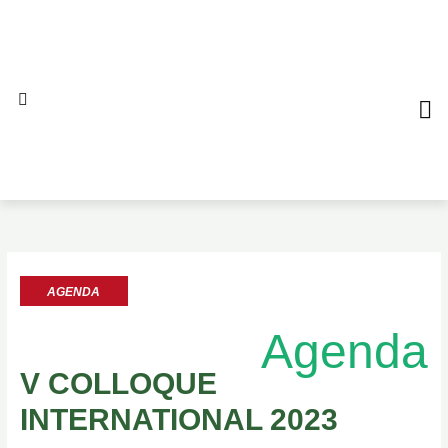
Aller
au
contenu
QUI S
NO
AL
AGENDA
Agenda
V COLLOQUE
INTERNATIONAL 2023