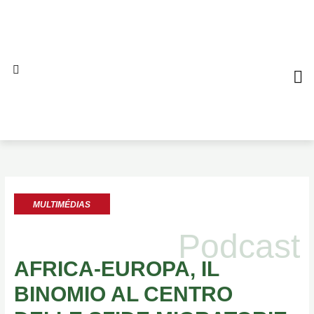
Aller
au
contenu
QUI S
NO
AL
MULTIMÉDIAS
Podcast
AFRICA-EUROPA, IL
BINOMIO AL CENTRO