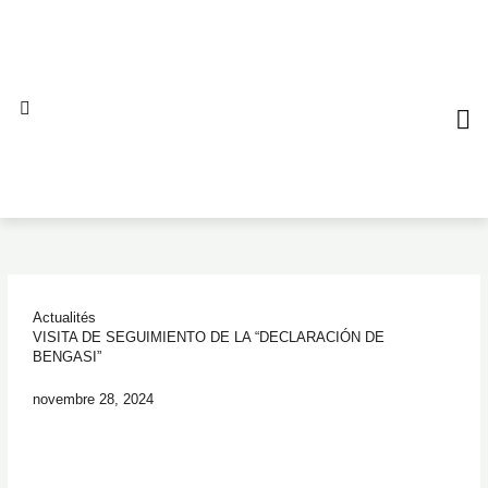
Aller
au
contenu
QUI S
NO
AL
Actualités
VISITA DE SEGUIMIENTO DE LA “DECLARACIÓN DE
BENGASI”
novembre 28, 2024