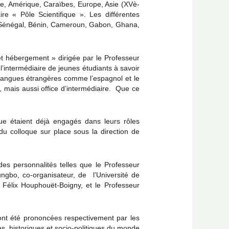
ique, Amérique, Caraïbes, Europe, Asie (XVè-
e « Pôle Scientifique ». Les différentes
il, Sénégal, Bénin, Cameroun, Gabon, Ghana,
et hébergement » dirigée par le Professeur
l’intermédiaire de jeunes étudiants à savoir
es langues étrangères comme l’espagnol et le
on, mais aussi office d’intermédiaire. Que ce
ue étaient déjà engagés dans leurs rôles
du colloque sur place sous la direction de
des personnalités telles que le Professeur
ungbo, co-organisateur, de l’Université de
 Félix Houphouët-Boigny, et le Professeur
ont été prononcées respectivement par les
s historiques et socio-politiques du monde