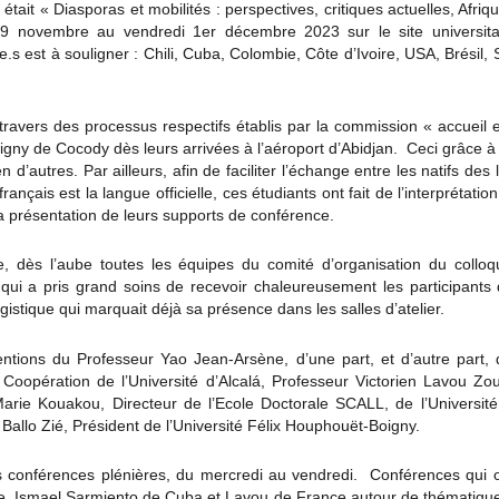
était « Diasporas et mobilités : perspectives, critiques actuelles, Afr
29 novembre au vendredi 1er décembre 2023 sur le site universitair
.e.s est à souligner : Chili, Cuba, Colombie, Côte d’Ivoire, USA, Brés
travers des processus respectifs établis par la commission « accueil 
gny de Cocody dès leurs arrivées à l’aéroport d’Abidjan. Ceci grâce à 
 d’autres. Par ailleurs, afin de faciliter l’échange entre les natifs d
rançais est la langue officielle, ces étudiants ont fait de l’interprétati
a présentation de leurs supports de conférence.
, dès l’aube toutes les équipes du comité d’organisation du colloq
l qui a pris grand soins de recevoir chaleureusement les participants 
istique qui marquait déjà sa présence dans les salles d’atelier.
ntions du Professeur Yao Jean-Arsène, d’une part, et d’autre part, 
 Coopération de l’Université d’Alcalá, Professeur Victorien Lavou Zo
arie Kouakou, Directeur de l’Ecole Doctorale SCALL, de l’Université
Ballo Zié, Président de l’Université Félix Houphouët-Boigny.
ois conférences plénières, du mercredi au vendredi. Conférences qui 
re, Ismael Sarmiento de Cuba et Lavou de France autour de thématique