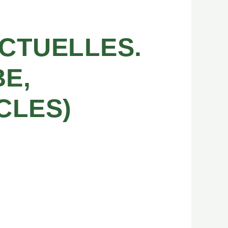
ACTUELLES.
E,
ÈCLES)