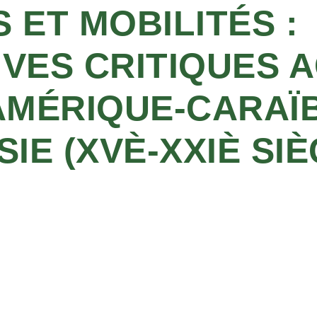
 ET MOBILITÉS :
VES CRITIQUES 
AMÉRIQUE-CARAÏB
IE (XVÈ-XXIÈ SI