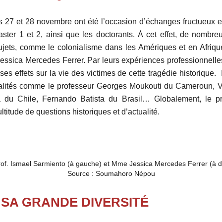
s 27 et 28 novembre ont été l’occasion d’échanges fructueux en
ster 1 et 2, ainsi que les doctorants. À cet effet, de nombre
sujets, comme le colonialisme dans les Amériques et en Afriqu
ssica Mercedes Ferrer. Par leurs expériences professionnelles
t ses effets sur la vie des victimes de cette tragédie historiqu
nalités comme le professeur Georges Moukouti du Cameroun, V
 du Chile, Fernando Batista du Brasil… Globalement, le pré
titude de questions historiques et d’actualité.
of. Ismael Sarmiento (à gauche) et Mme Jessica Mercedes Ferrer (à d
Source : Soumahoro Népou
SA GRANDE DIVERSITÉ