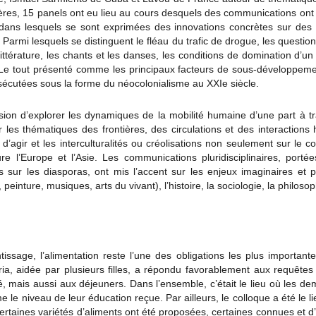
ières, 15 panels ont eu lieu au cours desquels des communications ont
ans lesquels se sont exprimées des innovations concrètes sur des 
armi lesquels se distinguent le fléau du trafic de drogue, les questions
littérature, les chants et les danses, les conditions de domination d’u
s. Le tout présenté comme les principaux facteurs de sous-développeme
sécutées sous la forme du néocolonialisme au XXIe siècle.
sion d’explorer les dynamiques de la mobilité humaine d’une part à tra
er les thématiques des frontières, des circulations et des interactio
’agir et les interculturalités ou créolisations non seulement sur le c
e l’Europe et l’Asie. Les communications pluridisciplinaires, porté
 sur les diasporas, ont mis l’accent sur les enjeux imaginaires et 
 peinture, musiques, arts du vivant), l’histoire, la sociologie, la philosop
ntissage, l’alimentation reste l’une des obligations les plus importan
ia, aidée par plusieurs filles, a répondu favorablement aux requêtes 
 mais aussi aux déjeuners. Dans l’ensemble, c’était le lieu où les de
e niveau de leur éducation reçue. Par ailleurs, le colloque a été le li
ertaines variétés d’aliments ont été proposées, certaines connues et d