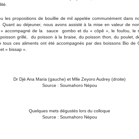
lité.
eu les propositions de bouillie de mil appelée communément dans no
». Quant au déjeuner, nous avons assisté à la mise en valeur de n
 » accompagné de la sauce gombo et du « côpê », le foufou, le riz
poisson grillé, du poisson à la braise, du poisson thon, du poulet, 
ue tous ces aliments ont été accompagnés par des boissons Bio de
 « bissap ».
Dr Djè Ana Maria (gauche) et Mlle Zeyoro Audrey (droite)
Source : Soumahoro Népou
Quelques mets dégustés lors du colloque
Source : Soumahoro Népou