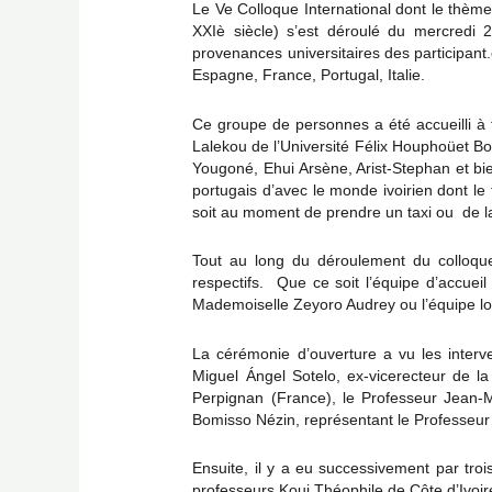
Le Ve Colloque International dont le thème 
XXIè siècle) s’est déroulé du mercredi 
provenances universitaires des participant
Espagne, France, Portugal, Italie.
Ce groupe de personnes a été accueilli à 
Lalekou de l’Université Félix Houphoüet Boi
Yougoné, Ehui Arsène, Arist-Stephan et bien
portugais d’avec le monde ivoirien dont le f
soit au moment de prendre un taxi ou de l
Tout au long du déroulement du colloque
respectifs. Que ce soit l’équipe d’accuei
Mademoiselle Zeyoro Audrey ou l’équipe log
La cérémonie d’ouverture a vu les interve
Miguel Ángel Sotelo, ex-vicerecteur de la
Perpignan (France), le Professeur Jean-M
Bomisso Nézin, représentant le Professeur 
Ensuite, il y a eu successivement par tr
professeurs Koui Théophile de Côte d’Ivoi