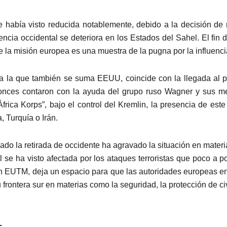
se había visto reducida notablemente, debido a la decisión de
ncia occidental se deteriora en los Estados del Sahel. El fin 
e la misión europea es una muestra de la pugna por la influenci
a la que también se suma EEUU, coincide con la llegada al po
onces contaron con la ayuda del grupo ruso Wagner y sus me
frica Korps”, bajo el control del Kremlin, la presencia de es
 Turquía o Irán.
ado la retirada de occidente ha agravado la situación en materi
il se ha visto afectada por los ataques terroristas que poco a 
ión EUTM, deja un espacio para que las autoridades europeas e
u frontera sur en materias como la seguridad, la protección de c